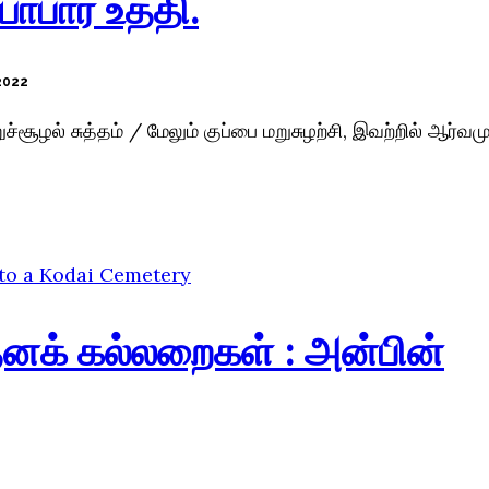
ாபார உத்தி.
2022
்றுச்சூழல் சுத்தம் / மேலும் குப்பை மறுசுழற்சி, இவற்றில் ஆர்வ
னக் கல்லறைகள் : அன்பின்