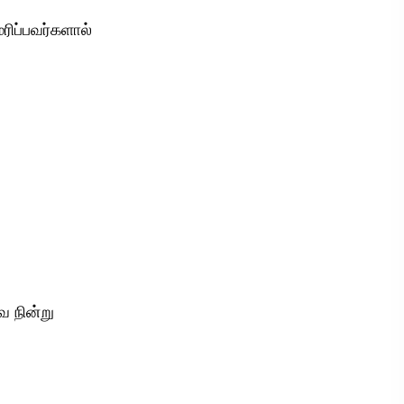
ிப்பவர்களால்
ே நின்று