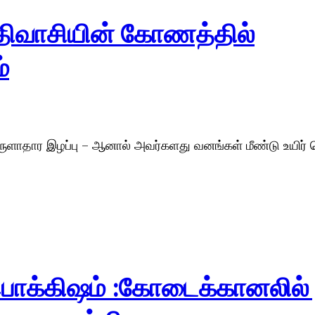
ிவாசியின் கோணத்தில்
்
ளாதார இழப்பு – ஆனால் அவர்களது வனங்கள் மீண்டு உயிர் 
் பொக்கிஷம் :கோடைக்கானலில