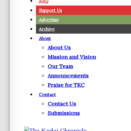
தமிழ்
Support Us
Advertise
Archive
About
About Us
Mission and Vision
Our Team
Announcements
Praise for TKC
Contact
Contact Us
Submissions