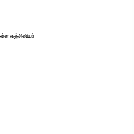
முள்ள எஞ்சினியர்