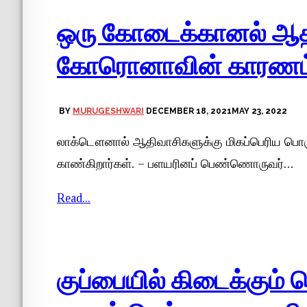
ஒரு கோடைக்கானல் ஆத
கோரொனாவின் காரணம
BY
MURUGESHWARI
DECEMBER 18, 2021
MAY 23, 2022
லாக்டௌனால் ஆதிவாசிகளுக்கு மிகப்பெரிய பொரு
காண்கிறார்கள். – பளயரினப் பெண்ணொருவர்…
Read...
குப்பையில் கிடைக்கும